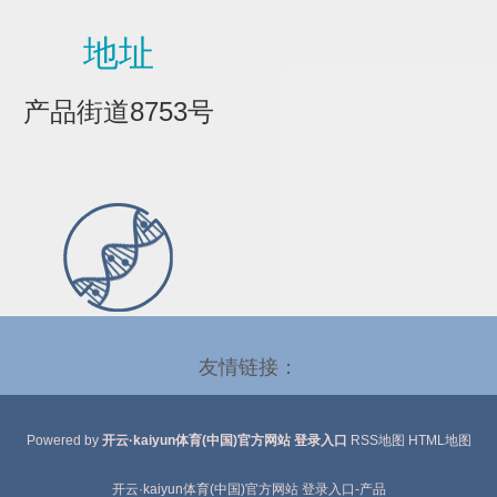
地址
产品街道8753号
友情链接：
Powered by
开云·kaiyun体育(中国)官方网站 登录入口
RSS地图
HTML地图
开云·kaiyun体育(中国)官方网站 登录入口-产品